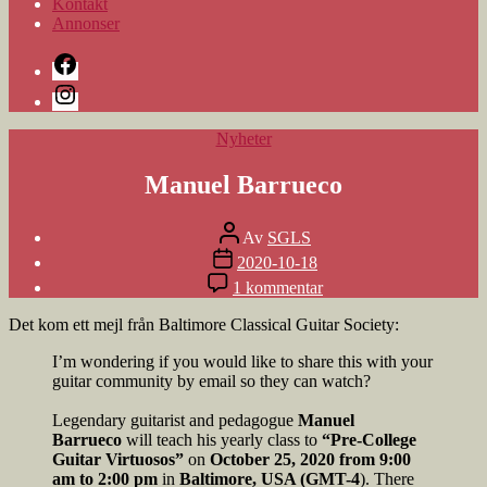
Kontakt
Annonser
Facebook
Instagram
Kategorier
Nyheter
Manuel Barrueco
Inläggsförfattare
Av
SGLS
Inläggsdatum
2020-10-18
till
1 kommentar
Manuel
Barrueco
Det kom ett mejl från Baltimore Classical Guitar Society:
I’m wondering if you would like to share this with your
guitar community by email so they can watch?
Legendary guitarist and pedagogue
Manuel
Barrueco
will teach his yearly class to
“Pre-College
Guitar Virtuosos”
on
October 25, 2020 from 9:00
am to 2:00 pm
in
Baltimore, USA (GMT-4
). There