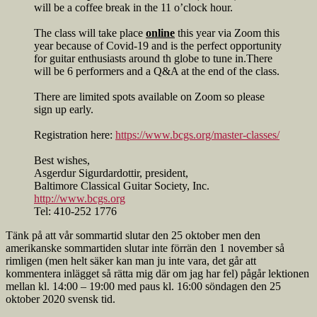
will be a coffee break in the 11 o’clock hour.
The class will take place
online
this year via Zoom this
year because of Covid-19 and is the perfect opportunity
for guitar enthusiasts around th globe to tune in.There
will be 6 performers and a Q&A at the end of the class.
There are limited spots available on Zoom so please
sign up early.
Registration here:
https://www.bcgs.org/master-classes/
Best wishes,
Asgerdur Sigurdardottir, president,
Baltimore Classical Guitar Society, Inc.
http://www.bcgs.org
Tel: 410-252 1776
Tänk på att vår sommartid slutar den 25 oktober men den
amerikanske sommartiden slutar inte förrän den 1 november så
rimligen (men helt säker kan man ju inte vara, det går att
kommentera inlägget så rätta mig där om jag har fel) pågår lektionen
mellan kl. 14:00 – 19:00 med paus kl. 16:00 söndagen den 25
oktober 2020 svensk tid.