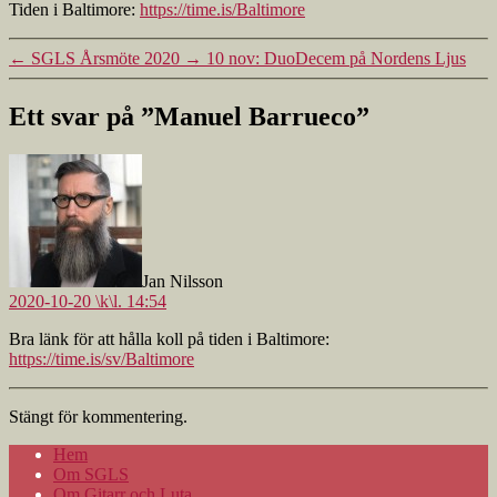
Tiden i Baltimore:
https://time.is/Baltimore
←
SGLS Årsmöte 2020
→
10 nov: DuoDecem på Nordens Ljus
Ett svar på ”Manuel Barrueco”
säger:
Jan Nilsson
2020-10-20 \k\l. 14:54
Bra länk för att hålla koll på tiden i Baltimore:
https://time.is/sv/Baltimore
Stängt för kommentering.
Hem
Om SGLS
Om Gitarr och Luta