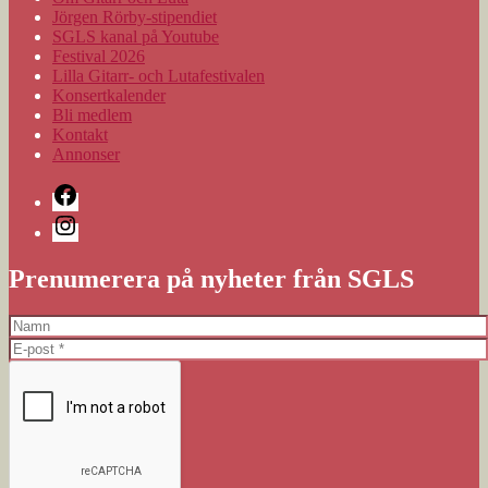
Jörgen Rörby-stipendiet
SGLS kanal på Youtube
Festival 2026
Lilla Gitarr- och Lutafestivalen
Konsertkalender
Bli medlem
Kontakt
Annonser
Facebook
Instagram
Prenumerera på nyheter från SGLS