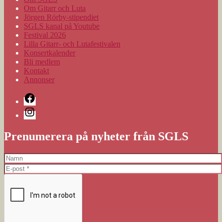
Om Gitarr och Luta
Jörgen Rörby-stipendiet
SGLS kanal på Youtube
Festival 2026
Lilla Gitarr- och Lutafestivalen
Konsertkalender
Bli medlem
Kontakt
Annonser
Facebook
Instagram
Prenumerera på nyheter från SGLS