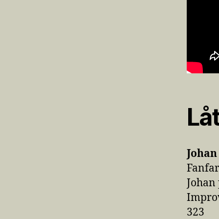
Låt
Johan
Fanfa
Johan 
Improv
323