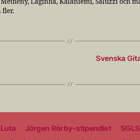
 Metheny, Laginha, Kalaniemi, Saluzzi och m
fler.
Svenska Gita
 Luta
Jörgen Rörby-stipendiet
SGLS 