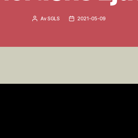
Av
SGLS
2021-05-09
Inläggsförfattare
Inläggsdatum