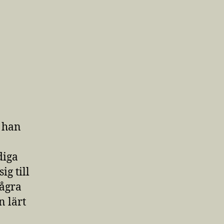
r han
diga
g till
några
n lärt