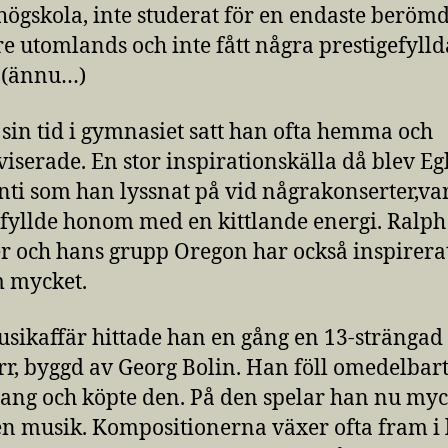
ögskola, inte studerat för en endaste beröm
e utomlands och inte fått några prestigefylld
. (ännu…)
sin tid i gymnasiet satt han ofta hemma och
iserade. En stor inspirationskälla då blev Eg
ti som han lyssnat på vid någrakonserter,va
fyllde honom med en kittlande energi. Ralph
 och hans grupp Oregon har också inspirera
 mycket.
usikaffär hittade han en gång en 13-strängad
arr, byggd av Georg Bolin. Han föll omedelbart
lang och köpte den. På den spelar han nu myc
en musik. Kompositionerna växer ofta fram i