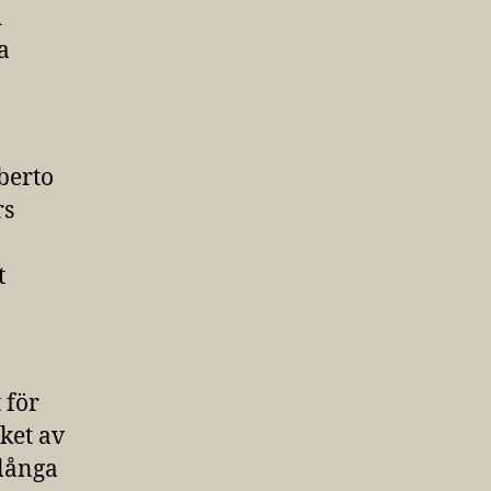
d
a
berto
rs
t
 för
ket av
 långa