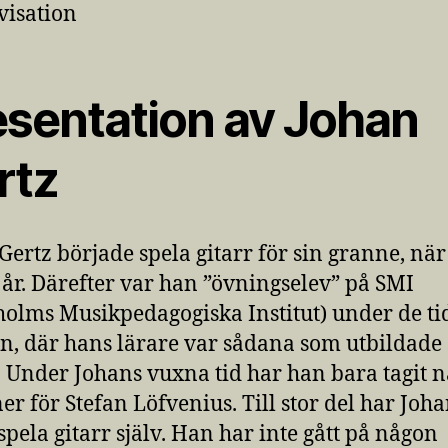
isation
esentation av Johan
rtz
Gertz började spela gitarr för sin granne, nä
 år. Därefter var han ”övningselev” på SMI
holms Musikpedagogiska Institut) under de ti
n, där hans lärare var sådana som utbildade si
. Under Johans vuxna tid har han bara tagit 
ner för Stefan Löfvenius. Till stor del har Joha
 spela gitarr själv. Han har inte gått på någon