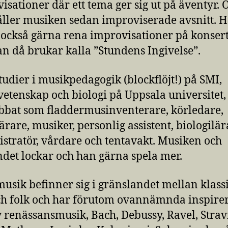
isationer där ett tema ger sig ut på äventyr. 
ller musiken sedan improviserade avsnitt. 
 också gärna rena improvisationer på konser
n då brukar kalla ”Stundens Ingivelse”.
studier i musikpedagogik (blockflöjt!) på SMI,
etenskap och biologi på Uppsala universitet,
bbat som fladdermusinventerare, körledare,
lärare, musiker, personlig assistent, biologilär
stratör, vårdare och tentavakt. Musiken och
det lockar och han gärna spela mer.
usik befinner sig i gränslandet mellan klassi
ch folk och har förutom ovannämnda inspirer
av renässansmusik, Bach, Debussy, Ravel, Strav