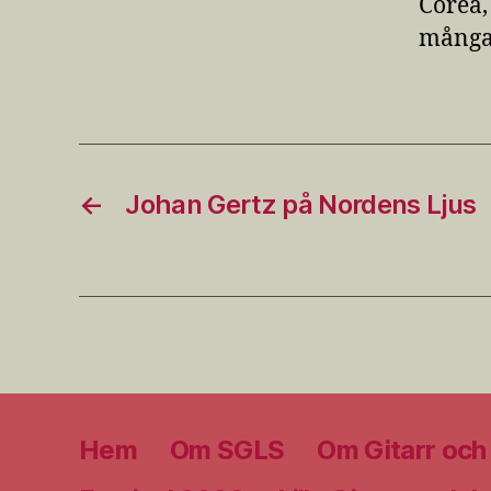
Corea,
många 
←
Johan Gertz på Nordens Ljus
Hem
Om SGLS
Om Gitarr och