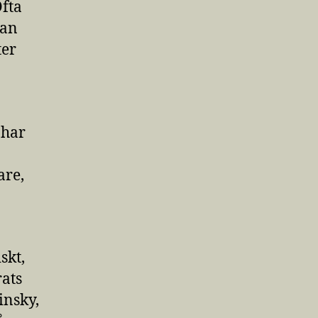
Ofta
Han
ter
 har
are,
skt,
ats
insky,