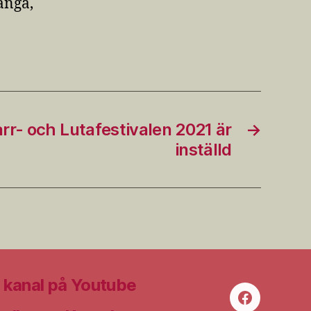
ånga,
rr- och Lutafestivalen 2021 är
→
inställd
kanal på Youtube
Facebook