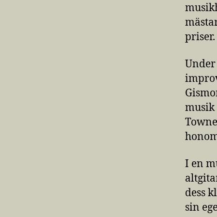
musikh
mästar
priser
Under 
improv
Gismon
musik 
Towner
honom
I en m
altgit
dess k
sin eg