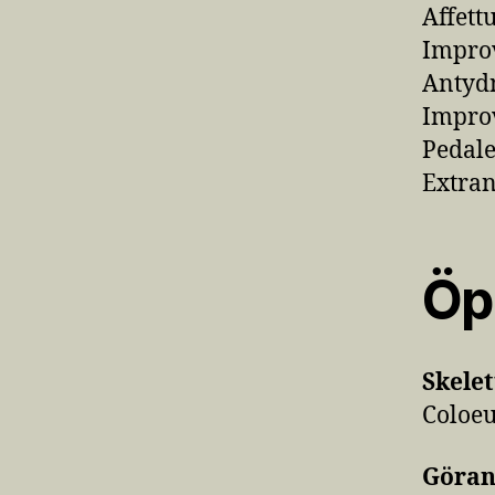
Affett
Improv
Antyd
Improv
Pedal
Extra
Öp
Skelet
Coloeu
Göran