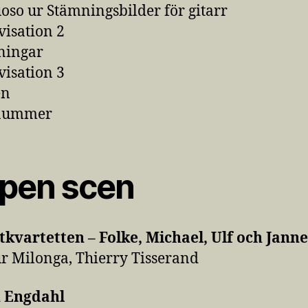
uoso ur Stämningsbilder för gitarr
isation 2
ningar
isation 3
en
nummer
pen scen
tkvartetten – Folke, Michael, Ulf och Janne
r Milonga, Thierry Tisserand
 Engdahl