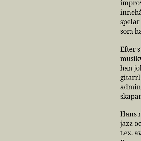
improv
innehå
spelar
som ha
Efter 
musikv
han jo
gitarr
admini
skapan
Hans m
jazz o
t.ex. 