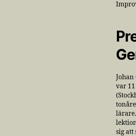
Improv
Pr
Ge
Johan 
var 11
(Stock
tonåre
lärare
lektio
sig att