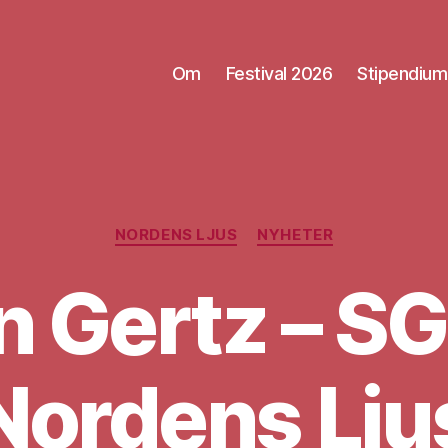
Om
Festival 2026
Stipendium
Kategorier
NORDENS LJUS
NYHETER
 Gertz – S
Nordens Lju