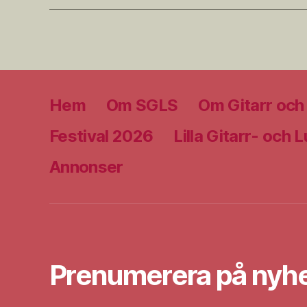
Hem
Om SGLS
Om Gitarr och
Festival 2026
Lilla Gitarr- och 
Annonser
Prenumerera på nyhe