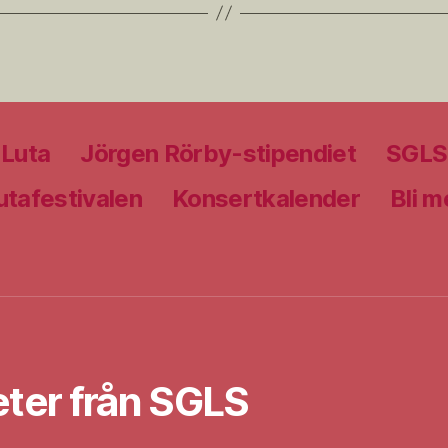
 Luta
Jörgen Rörby-stipendiet
SGLS 
Lutafestivalen
Konsertkalender
Bli 
ter från SGLS