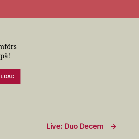
omförs
 på!
LOAD
Live: Duo Decem
→