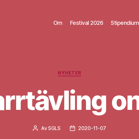
Om
Festival 2026
Stipendium
Kategorier
NYHETER
arrtävling on
Av
SGLS
2020-11-07
Inläggsförfattare
Inläggsdatum