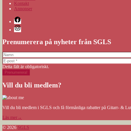
Kontakt
Annonser
Facebook
Instagram
Prenumerera på nyheter från SGLS
Detta fält är obligatoriskt.
Vill du bli medlem?
Vill du bli medlem i SGLS och få förmånliga rabatter på Gitarr- & Lut
Läs mer→
© 2026
SGLS