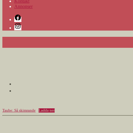
Kontakt
Annonser
Facebook
Instagram
Taube: Så skimrande
Ladda ner