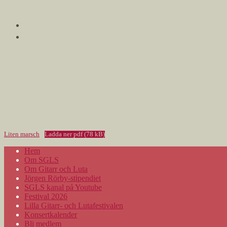
Liten marsch
Ladda ner pdf (78 kB)
Hem
Om SGLS
Om Gitarr och Luta
Jörgen Rörby-stipendiet
SGLS kanal på Youtube
Festival 2026
Lilla Gitarr- och Lutafestivalen
Konsertkalender
Bli medlem