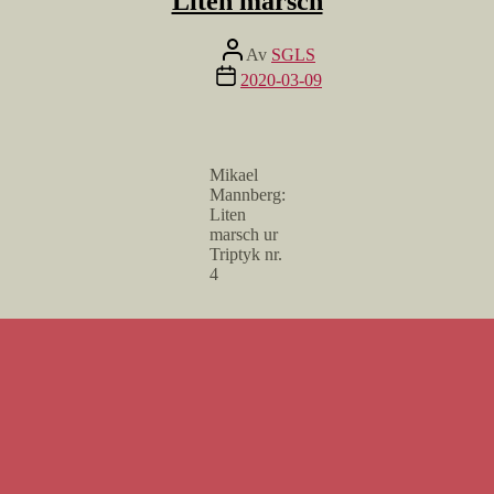
Liten marsch
Inläggsförfattare
Av
SGLS
Inläggsdatum
2020-03-09
Mikael
Mannberg:
Liten
marsch ur
Triptyk nr.
4