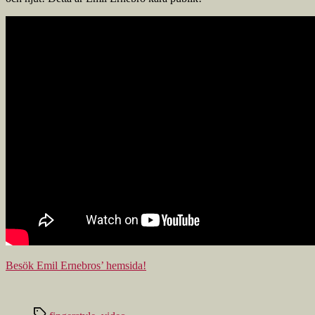
Besök Emil Ernebros’ hemsida!
Etiketter