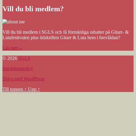
Vill du bli medlem?
Vill du bli medlem i SGLS och få förmånliga rabatter på Gitarr- &
Lutafestivalen plus tidskriften Gitarr & Luta hem i brevlådan?
Läs mer→
© 2026
SGLS
Integritetspolicy
Drivs med WordPress
Till toppen
↑
Upp
↑