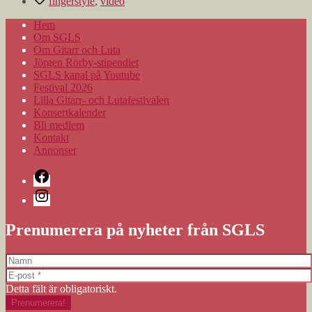
fingerstyle
,
video
Hem
Om SGLS
Om Gitarr och Luta
Jörgen Rörby-stipendiet
SGLS kanal på Youtube
Festival 2026
Lilla Gitarr- och Lutafestivalen
Konsertkalender
Bli medlem
Kontakt
Annonser
Facebook
Instagram
Prenumerera på nyheter från SGLS
Detta fält är obligatoriskt.