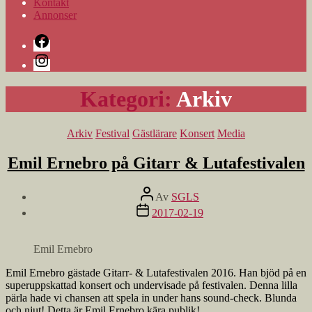
Kontakt
Annonser
Facebook
Instagram
Kategori:
Arkiv
Kategorier
Arkiv
Festival
Gästlärare
Konsert
Media
Emil Ernebro på Gitarr & Lutafestivalen
Inläggsförfattare
Av
SGLS
Inläggsdatum
2017-02-19
Emil Ernebro
Emil Ernebro gästade Gitarr- & Lutafestivalen 2016. Han bjöd på en
superuppskattad konsert och undervisade på festivalen. Denna lilla
pärla hade vi chansen att spela in under hans sound-check. Blunda
och njut! Detta är Emil Ernebro kära publik!