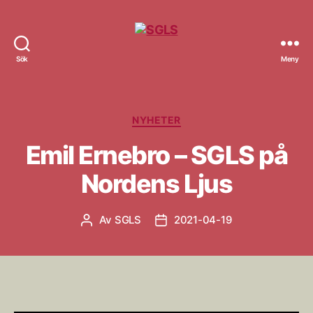
Sök
Meny
SGLS
Kategorier
NYHETER
Emil Ernebro – SGLS på
Nordens Ljus
Av
SGLS
2021-04-19
Inläggsförfattare
Inläggsdatum