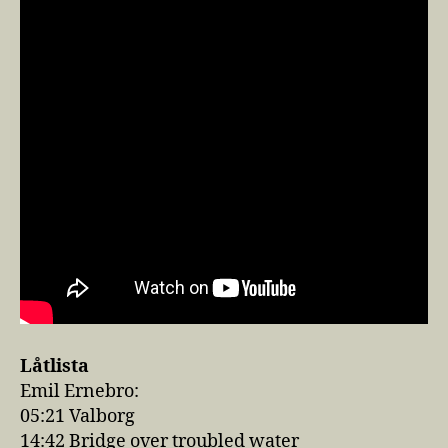
Låtlista
Emil Ernebro:
05:21​ Valborg
14:42​ Bridge over troubled water