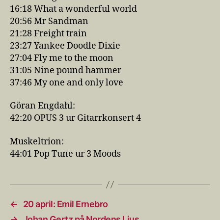
16:18​ What a wonderful world
20:56​ Mr Sandman
21:28​ Freight train
23:27​ Yankee Doodle Dixie
27:04​ Fly me to the moon
31:05​ Nine pound hammer
37:46​ My one and only love
Göran Engdahl:
42:20​ OPUS 3 ur Gitarrkonsert 4
Muskeltrion:
44:01​ Pop Tune ur 3 Moods
←
20 april: Emil Ernebro
→
Johan Gertz på Nordens Ljus