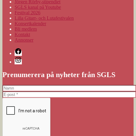
Jörgen Rörby-stipendiet
SGLS kanal på Youtube
Festival 2026
Lilla Gitarr- och Lutafestivalen
Konsertkalender
Bli medlem
Kontakt
Annonser
Facebook
Instagram
Prenumerera på nyheter från SGLS