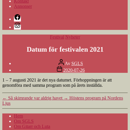
Kontakt
Annonser
Facebook
Instagram
Kategorier
Festival
Nyheter
Datum för festivalen 2021
Inläggsförfattare
Av
SGLS
Inläggsdatum
2020-07-26
1 – 7 augusti 2021 är det nya datumet. Förhoppningen är att
genomföra med samma program som på årets inställda.
←
Så skimrande var aldrig havet
→
Höstens program på Nordens
Ljus
Hem
Om SGLS
Om Gitarr och Luta