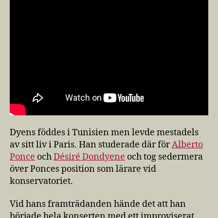
Dyens föddes i Tunisien men levde mestadels
av sitt liv i Paris. Han studerade där för
Alberto
Ponce
och
Désiré Dondyene
och tog sedermera
över Ponces position som lärare vid
konservatoriet.
Vid hans framträdanden hände det att han
började hela konserten med ett improviserat