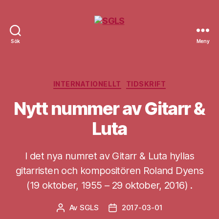
Sök
Meny
SGLS
Kategorier
INTERNATIONELLT
TIDSKRIFT
Nytt nummer av Gitarr &
Luta
I det nya numret av Gitarr & Luta hyllas
gitarristen och kompositören Roland Dyens
(19 oktober, 1955 – 29 oktober, 2016) .
Av
SGLS
2017-03-01
Inläggsförfattare
Inläggsdatum