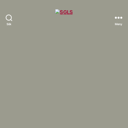
Sök
Meny
SGLS