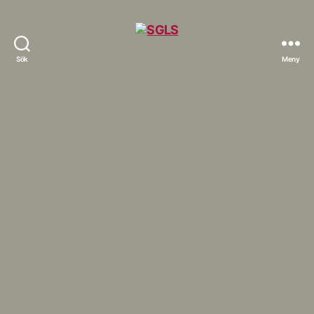
Sök
Meny
SGLS