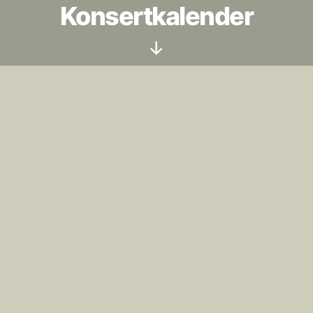
Konsertkalender
Rulla
ned
Anmäl, om möjligt, nya konserter i god tid!
Det är inte alltid – särskilt inte sommartid – vi
finns på plats, för att hinna införa nytillkomna
konserter med några dagars varsel.
Konsertkalender
Jag vill synas i SGLS
konsertkalender
Fält markerade med en
*
är obligatoriskt