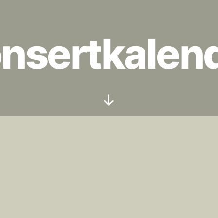
nsertkalen
Rulla
ned
 om möjligt, nya konserter i god tid!
Det ä
– särskilt inte sommartid – vi finns på plats, fö
införa nytillkomna konserter med några dag