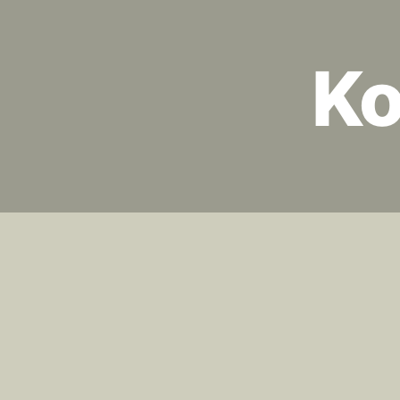
Ko
Anmäl,
alltid 
hinna 
varsel.