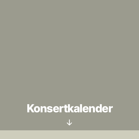
Konsertkalender
Rulla
ned