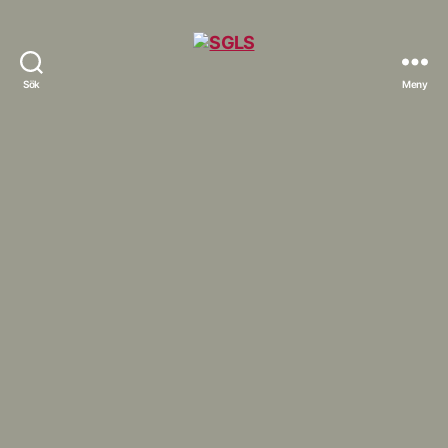
Sök
Meny
SGLS