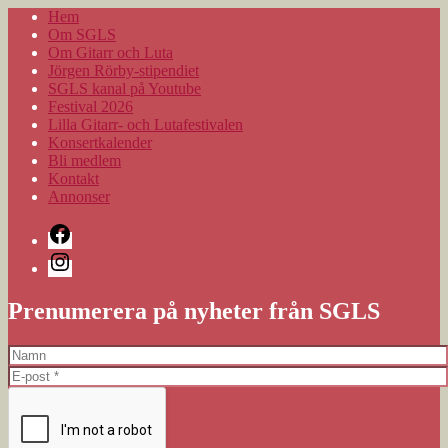
Hem
Om SGLS
Om Gitarr och Luta
Jörgen Rörby-stipendiet
SGLS kanal på Youtube
Festival 2026
Lilla Gitarr- och Lutafestivalen
Konsertkalender
Bli medlem
Kontakt
Annonser
Facebook
Instagram
Prenumerera på nyheter från SGLS