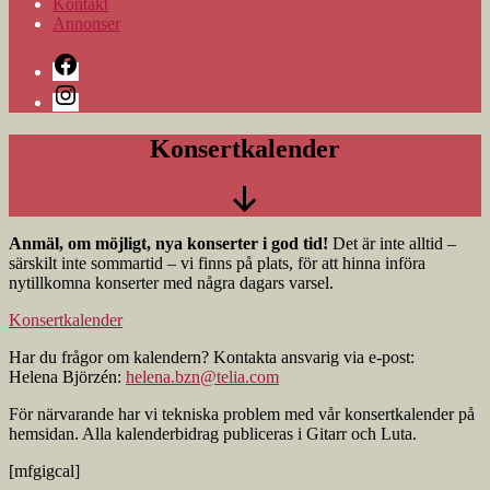
Kontakt
Annonser
Facebook
Instagram
Konsertkalender
Rulla
Anmäl, om möjligt, nya konserter i god tid!
Det är inte alltid –
ned
särskilt inte sommartid – vi finns på plats, för att hinna införa
nytillkomna konserter med några dagars varsel.
Konsertkalender
Har du frågor om kalendern? Kontakta ansvarig via e-post:
Helena Björzén:
helena.bzn@telia.com
För närvarande har vi tekniska problem med vår konsertkalender på
hemsidan. Alla kalenderbidrag publiceras i Gitarr och Luta.
[mfgigcal]