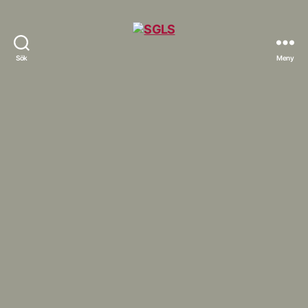
Sök
Meny
SGLS