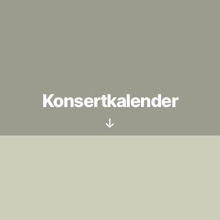
Konsertkalender
Rulla
ned
Anmäl, om möjligt, nya konserter i god tid!
Det är inte alltid – särskilt inte sommartid – vi
finns på plats, för att hinna införa nytillkomna
konserter med några dagars varsel.