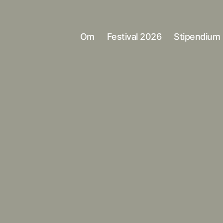
Om
Festival 2026
Stipendium