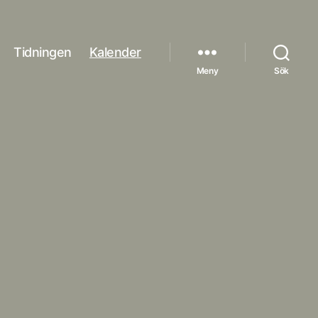
Tidningen
Kalender
Meny
Sök