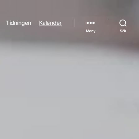
Tidningen
Kalender
Meny
Sök