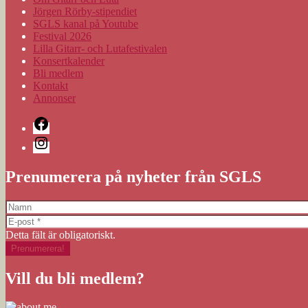
Jörgen Rörby-stipendiet
SGLS kanal på Youtube
Festival 2026
Lilla Gitarr- och Lutafestivalen
Konsertkalender
Bli medlem
Kontakt
Annonser
Facebook
Instagram
Prenumerera på nyheter från SGLS
Detta fält är obligatoriskt.
Vill du bli medlem?