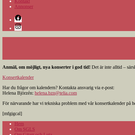
Kontakt
Annonser
Facebook
Instagram
Rulla
Anmäl, om möjligt, nya konserter i god tid!
Det är inte alltid – sä
ned
Konsertkalender
Har du frågor om kalendern? Kontakta ansvarig via e-post:
Helena Björzén:
helena.bzn@telia.com
För närvarande har vi tekniska problem med vår konsertkalender på he
[mfgigcal]
Hem
Om SGLS
Om Gitarr och Luta