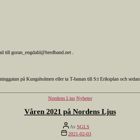
ail till goran_engdahl@bredband.net .
eminggatan på Kungsholmen eller ta T-banan till S:t Eriksplan och sedan
Kategorier
Nordens Ljus
Nyheter
Våren 2021 på Nordens Ljus
Inläggsförfattare
Av
SGLS
Inläggsdatum
2021-02-03