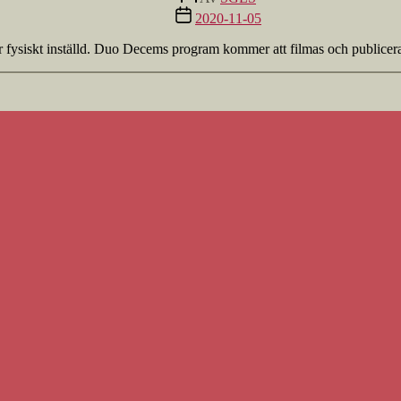
Inläggsdatum
2020-11-05
fysiskt inställd. Duo Decems program kommer att filmas och publicera