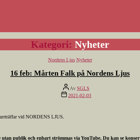
Kategori:
Nyheter
Kategorier
Nordens Ljus
Nyheter
16 feb: Mårten Falk på Nordens Ljus
Inläggsförfattare
Av
SGLS
Inläggsdatum
2021-02-03
itarrträffar vid NORDENS LJUS.
utan publik och enbart strömmas via YouTube. Du kan se konserte