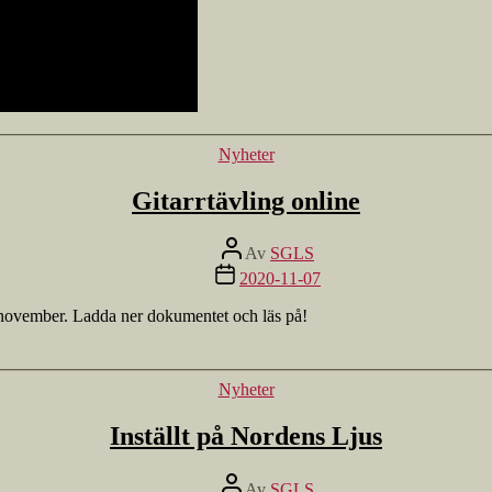
Kategorier
Nyheter
Gitarrtävling online
Inläggsförfattare
Av
SGLS
Inläggsdatum
2020-11-07
 november. Ladda ner dokumentet och läs på!
Kategorier
Nyheter
Inställt på Nordens Ljus
Inläggsförfattare
Av
SGLS